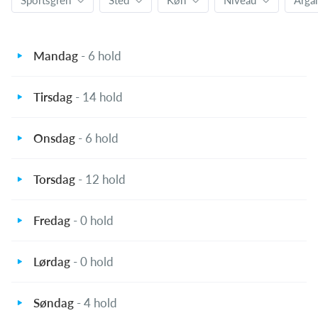
Sportsgren
Sted
Køn
Niveau
Årga
Mandag
- 6 hold
Tirsdag
- 14 hold
Onsdag
- 6 hold
Torsdag
- 12 hold
Fredag
- 0 hold
Lørdag
- 0 hold
Søndag
- 4 hold