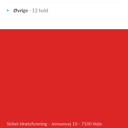
Øvrige
- 12 hold
Skibet Idrætsforening - Jennumvej 10 - 7100 Vejle