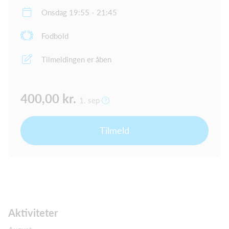
Onsdag 19:55 - 21:45
Fodbold
Tilmeldingen er åben
400,00 kr.
1. sep
Tilmeld
Aktiviteter