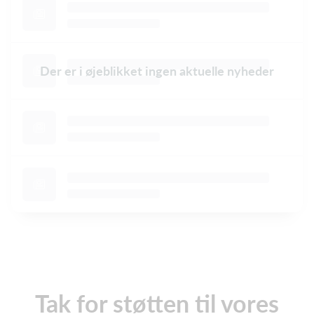
Der er i øjeblikket ingen aktuelle nyheder
Tak for støtten til vores