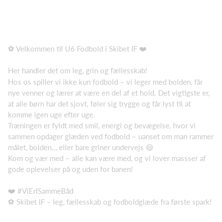
⚽️ Velkommen til U6 Fodbold i Skibet IF ❤️
Her handler det om leg, grin og fællesskab!
Hos os spiller vi ikke kun fodbold – vi leger med bolden, får
nye venner og lærer at være en del af et hold. Det vigtigste er,
at alle børn har det sjovt, føler sig trygge og får lyst til at
komme igen uge efter uge.
Træningen er fyldt med smil, energi og bevægelse, hvor vi
sammen opdager glæden ved fodbold – uanset om man rammer
målet, bolden… eller bare griner undervejs 😄
Kom og vær med – alle kan være med, og vi lover massser af
gode oplevelser på og uden for banen!
❤️ #ViErISammeBåd
⚽️ Skibet IF – leg, fællesskab og fodboldglæde fra første spark!