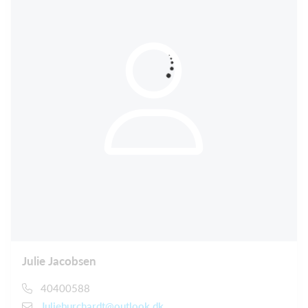
Julie Jacobsen
40400588
Julieburchardt@outlook.dk